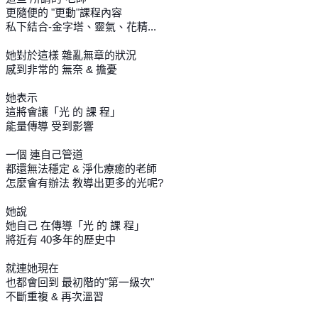
更隨便的 "更動"課程內容
私下結合-金字塔、靈氣、花精...
她對於這樣 雜亂無章的狀況
感到非常的 無奈 & 擔憂
她表示
這將會讓「光 的 課 程」
能量傳導 受到影響
一個 連自己管道
都還無法穩定 & 淨化療癒的老師
怎麼會有辦法 教導出更多的光呢?
她說
她自己 在傳導「光 的 課 程」
將近有 40多年的歷史中
就連她現在
也都會回到 最初階的"第一級次"
不斷重複 & 再次溫習