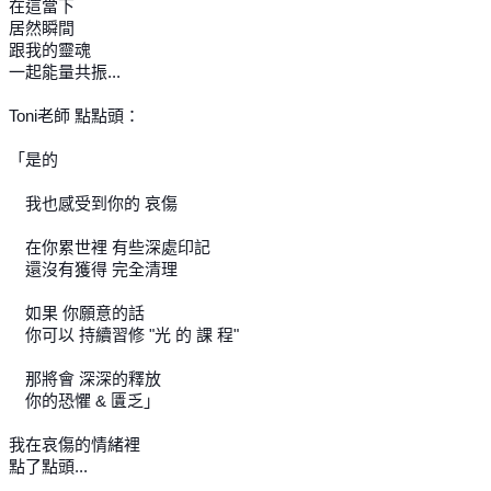
在這當下
居然瞬間
跟我的靈魂
一起能量共振...
Toni老師 點點頭：
「是的
我也感受到你的 哀傷
在你累世裡 有些深處印記
還沒有獲得 完全清理
如果 你願意的話
你可以 持續習修 "光 的 課 程"
那將會 深深的釋放
你的恐懼 & 匱乏」
我在哀傷的情緒裡
點了點頭...