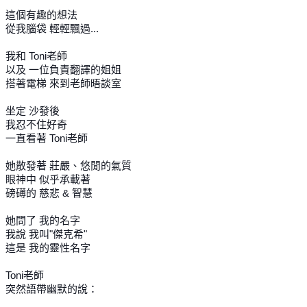
這個有趣的想法
從我腦袋 輕輕飄過...
我和 Toni老師
以及 一位負責翻譯的姐姐
搭著電梯 來到老師晤談室
坐定 沙發後
我忍不住好奇
一直看著 Toni老師
她散發著 莊嚴、悠閒的氣質
眼神中 似乎承載著
磅礡的 慈悲 & 智慧
她問了 我的名字
我說 我叫"傑克希"
這是 我的靈性名字
Toni老師
突然語帶幽默的說：