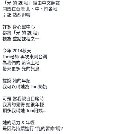
「光 的 課 程」經由中文翻譯
開始在台灣 北、中、南各地
引起 熱烈迴響
許多 身心靈中心
都將「光 的 課 程」
視為 重點課程之一
今年 2014秋天
Toni老師 再次來到台灣
為我們的 這塊土地
帶來更多 光的訊息
據說 她的年紀
我可以稱她為 Toni奶奶
可是 當我親自目睹時
我真的覺得 她很年輕
頂多我稱她 Toni阿姨...
她的活力 & 年輕
是因為持續進行 "光的習修"嗎?