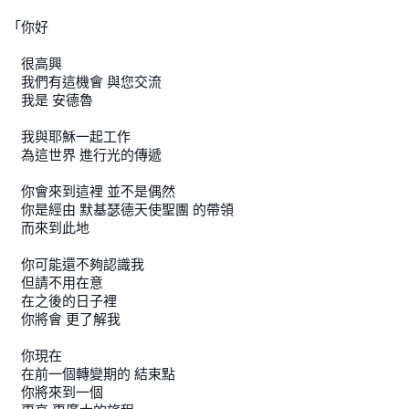
「你好
很高興
我們有這機會 與您交流
我是 安德魯
我與耶穌一起工作
為這世界 進行光的傳遞
你會來到這裡 並不是偶然
你是經由 默基瑟德天使聖團 的帶領
而來到此地
你可能還不夠認識我
但請不用在意
在之後的日子裡
你將會 更了解我
你現在
在前一個轉變期的 結束點
你將來到一個