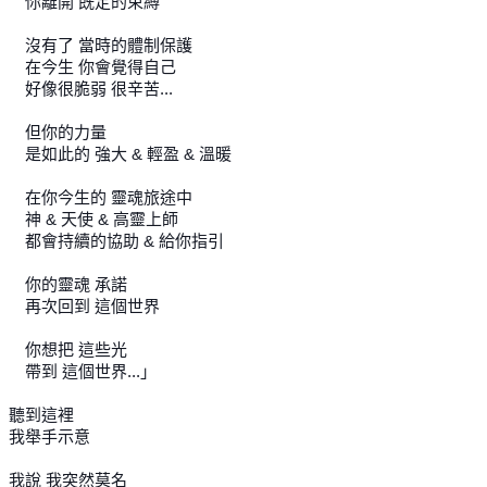
你離開 既定的束縛
沒有了 當時的體制保護
在今生 你會覺得自己
好像很脆弱 很辛苦...
但你的力量
是如此的 強大 & 輕盈 & 溫暖
在你今生的 靈魂旅途中
神 & 天使 & 高靈上師
都會持續的協助 & 給你指引
你的靈魂 承諾
再次回到 這個世界
你想把 這些光
帶到 這個世界...」
聽到這裡
我舉手示意
我說 我突然莫名