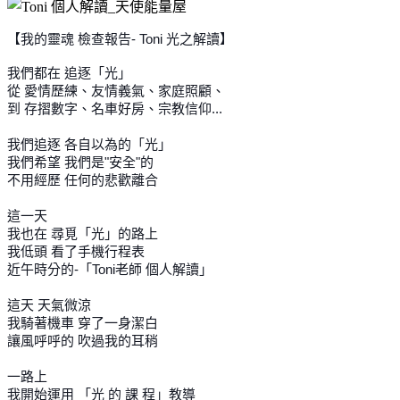
【我的靈魂 檢查報告- Toni 光之解讀】
我們都在 追逐「光」
從 愛情歷練、友情義氣、家庭照顧、
到 存摺數字、名車好房、宗教信仰...
我們追逐 各自以為的「光」
我們希望 我們是"安全"的
不用經歷 任何的悲歡離合
這一天
我也在 尋覓「光」的路上
我低頭 看了手機行程表
近午時分的-「Toni老師 個人解讀」
這天 天氣微涼
我騎著機車 穿了一身潔白
讓風呼呼的 吹過我的耳稍
一路上
我開始運用 「光 的 課 程」教導