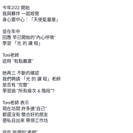
今年2/22 開始
我與夥伴 一起經營
身心靈中心：「天使能量屋」
並在年中
回應 早已開始的"內心呼喚"
學習 「光 的 課 程」
Toni老師
這時 "有點嚴肅"
她再三 不斷的確認
我們聘請 「光 的 課 程」老師
是否有 "完整"
學習過 "所有級次 & 階段"?
Toni老師 表示
現在坊間 許多連"自己"
都還沒有 整合好的朋友
便私自出來 帶領工作坊
這些 所謂的"老師"