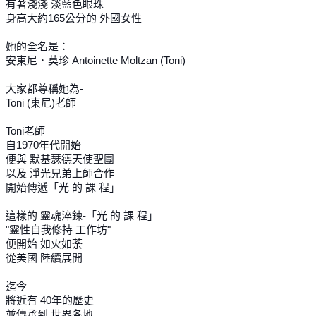
有著淺淺 淡藍色眼珠
身高大約165公分的 外國女性
她的全名是：
安東尼．莫珍 Antoinette Moltzan (Toni)
大家都尊稱她為-
Toni (東尼)老師
Toni老師
自1970年代開始
便與 默基瑟德天使聖團
以及 淨光兄弟上師合作
開始傳遞「光 的 課 程」
這樣的 靈魂淬鍊-「光 的 課 程」
"靈性自我修持 工作坊"
便開始 如火如荼
從美國 陸續展開
迄今
將近有 40年的歷史
並傳承到 世界各地