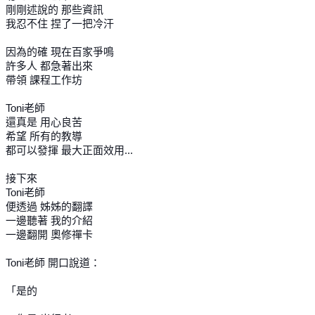
剛剛述說的 那些資訊
我忍不住 捏了一把冷汗
因為的確 現在百家爭鳴
許多人 都急著出來
帶領 課程工作坊
Toni老師
還真是 用心良苦
希望 所有的教導
都可以發揮 最大正面效用...
接下來
Toni老師
便透過 姊姊的翻譯
一邊聽著 我的介紹
一邊翻開 奧修禪卡
Toni老師 開口說道：
「是的