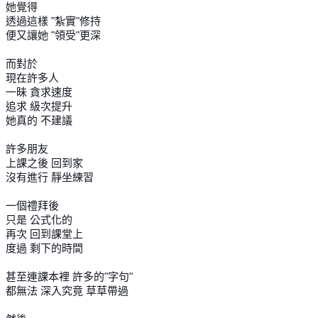
她覺得
透過這樣 "紮實"修持
便又讓她 "領受"更深
而對於
現在許多人
一昧 貪求速度
追求 級次提升
她真的 不建議
許多朋友
上課之後 回到家
沒有進行 靜坐練習
一個禮拜後
只是 公式化的
再次 回到課堂上
度過 剩下的時間
甚至連課本裡 許多的"字句"
都無法 深入究竟 草草帶過