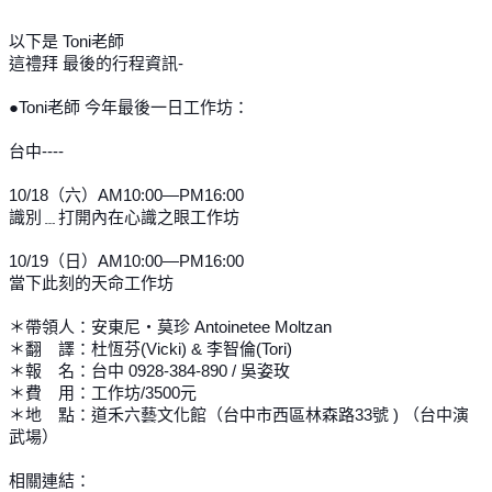
以下是 Toni老師
這禮拜 最後的行程資訊-
●Toni老師 今年最後一日工作坊：
台中----
10/18（六）AM10:00—PM16:00
識別﹍打開內在心識之眼工作坊
10/19（日）AM10:00—PM16:00
當下此刻的天命工作坊
＊帶領人：安東尼・莫珍 Antoinetee Moltzan
＊翻 譯：杜恆芬(Vicki) & 李智倫(Tori)
＊報 名：台中 0928-384-890 / 吳姿玫
＊費 用：工作坊/3500元
＊地 點：道禾六藝文化館（台中市西區林森路33號 ) （台中演
武場）
相關連結：