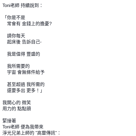
Toni老師 持續說到：
「你是不是
常會有 金錢上的擔憂?
請你每天
起床後 告訴自己-
我是值得 豐盛的
我所需要的
宇宙 會無條件給予
甚至超過 我所需的
還要多出 更多！」
我開心的 微笑
用力的 點點頭
緊接著
Toni老師 便為我帶來
淨光兄弟上師的 "高靈傳訊"：