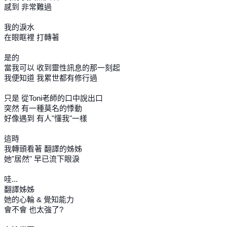
感到 非常難過
我的淚水
在眼眶裡 打轉著
是的
當我可以 收到靈性訊息的那一刻起
我便知道 我累世都有修行過
只是 從Toni老師的口中說出口
突然 有一種莫名的悸動
好像遇到 有人"懂我"一樣
這時
我轉頭看著 翻譯的姊姊
她"居然" 早已流下眼淚
哇...
翻譯姊姊
她的心輪 & 覺知能力
會不會 也太強了?