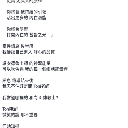
更高 更廣大的旅程
你將會 被持續的引領
活出更多的 內在潛能
你將會學習
打開內在的 基督之光....」
靈性訊息 後半段
我便讓自己進入 靜心的品質
讓安德魯上師 的神聖能量
可以吹佛過 我的每一個細胞能量體
訊息 傳導結束後
我忍不住好奇問 Toni老師
我當過哪裡的 和尚 & 傳教士?
Toni老師
微笑的說 那不重要
但她知道