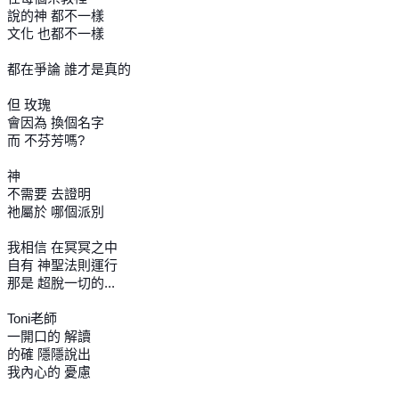
說的神 都不一樣
文化 也都不一樣
都在爭論 誰才是真的
但 玫瑰
會因為 換個名字
而 不芬芳嗎?
神
不需要 去證明
祂屬於 哪個派別
我相信 在冥冥之中
自有 神聖法則運行
那是 超脫一切的...
Toni老師
一開口的 解讀
的確 隱隱說出
我內心的 憂慮