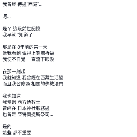
我曾經 待過"西藏"...
呵...
是ㄚ 這段前世記憶
我早就 "知道了"
那是在 8年前的某一天
當我看到 電視上喇嘛祈福
我便不自覺 一直流下眼淚
在那一刻起
我就知道 我曾經在西藏生活過
而且我習修過 相關的佛教法門
我也知道
我當過 西方傳教士
曾經在 日本神社服務過
也曾是 亞特蘭提斯祭司...
是的
這些 都不重要