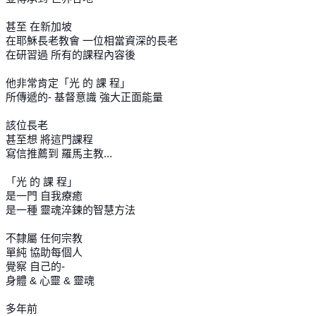
甚至 在新加坡
在耶穌長老教會 一位相當資深的長老
在研習過 所有的課程內容後
他非常肯定「光 的 課 程」
所傳遞的- 基督意識 強大正面能量
該位長老
甚至想 將這門課程
寫信推薦到 羅馬主教...
「光 的 課 程」
是一門 自我療癒
是一種 靈魂淬鍊的智慧方法
不隸屬 任何宗教
單純 協助每個人
覺察 自己的-
身體 & 心靈 & 靈魂
多年前