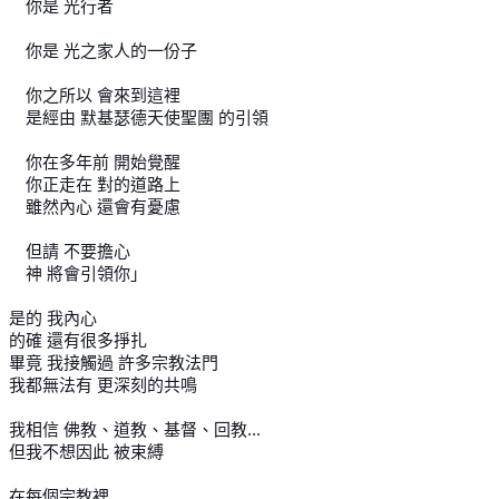
你是 光行者
你是 光之家人的一份子
你之所以 會來到這裡
是經由 默基瑟德天使聖團 的引領
你在多年前 開始覺醒
你正走在 對的道路上
雖然內心 還會有憂慮
但請 不要擔心
神 將會引領你」
是的 我內心
的確 還有很多掙扎
畢竟 我接觸過 許多宗教法門
我都無法有 更深刻的共鳴
我相信 佛教、道教、基督、回教...
但我不想因此 被束縛
在每個宗教裡