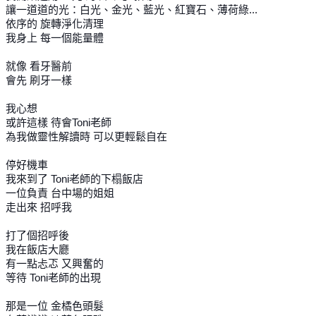
讓一道道的光：白光、金光、藍光、紅寶石、薄荷綠...
依序的 旋轉淨化清理
我身上 每一個能量體
就像 看牙醫前
會先 刷牙一樣
我心想
或許這樣 待會Toni老師
為我做靈性解讀時 可以更輕鬆自在
停好機車
我來到了 Toni老師的下榻飯店
一位負責 台中場的姐姐
走出來 招呼我
打了個招呼後
我在飯店大廳
有一點忐忑 又興奮的
等待 Toni老師的出現
那是一位 金橘色頭髮